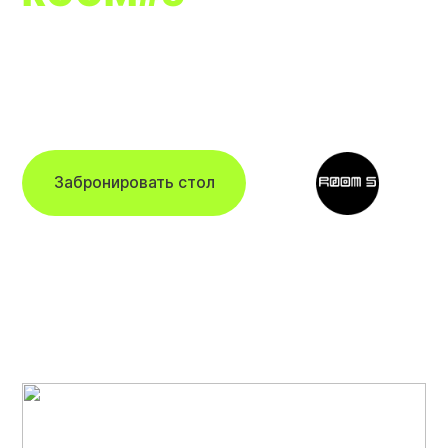
П
одземная лаборатория
с космическими коктейлями
Забронировать стол